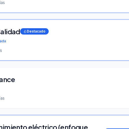
ías
alidad
Destacado
cada
s
lance
ías
nimiento eléctrico (enfoque