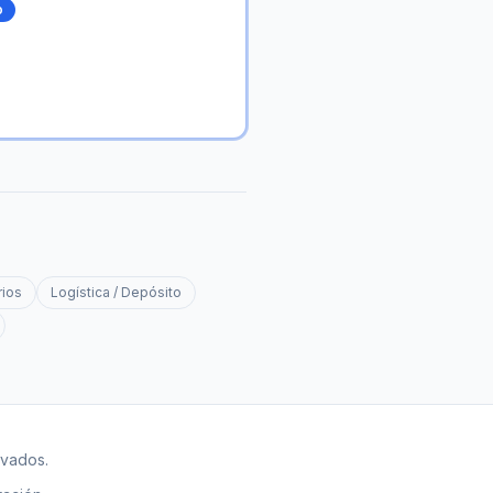
o
rios
Logística / Depósito
rvados.