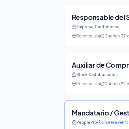
Responsable del 
Empresa Confidencial
Reconquista
Quedan
27
d
Auxiliar de Comp
Stock Distribuciones
Reconquista
Quedan
22
d
Mandatario / Ges
PeoplePro
Empresa verifi