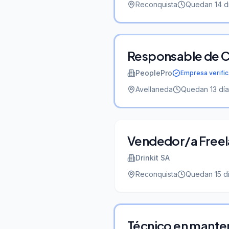
Reconquista
Quedan
14
d
Responsable de C
PeoplePro
Empresa verifi
Avellaneda
Quedan
13
día
Vendedor/a Free
Drinkit SA
Reconquista
Quedan
15
d
Técnico en mante