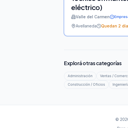
eléctrico)
Valle del Carmen
Empresa
Avellaneda
Quedan
2
dí
Explorá otras categorías
Administración
Ventas / Comerci
Construcción / Oficios
Ingenierí
© 2026