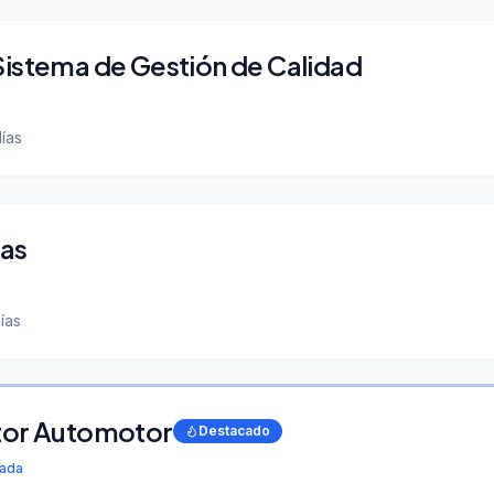
Sistema de Gestión de Calidad
ías
ras
ías
tor Automotor
Destacado
cada